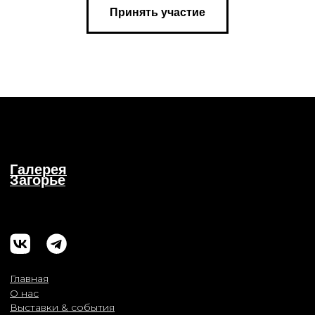
Принять участие
© 2017-2026 Выставочные залы Москвы
Использование материалов разрешено только с
предварительного согласия правообладателей.
Все права на изображения и тексты принадлежат
их авторам.
16+
© 2017-2026 Выставочные залы Москвы
Сайт может содержать контент, не
предназначенный для лиц младше 16 лет.