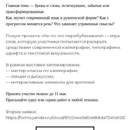
Главная тема — буквы и слова, исчезнувшие, забытые или
трансформированные.
Как звучит современный язык в рукописной форме? Как с
прогрессом меняется речь? Что заменяет утраченные смыслы?
Лозунг проекта: «Не по что перебубенивать!» — игра
слов, которую участники попытаются раскрыть
средствами современной каллиграфии, типографики,
шрифта и текстовой визуальности.
В рамках выставки запланированы:
Галерея
— мастер-классы по каллиграфии,
Загорье
— лекции и дискуссии,
— интерактивные элементы для зрителей.
Принять участие можно до 11 мая.
Присылайте одну или серию работ в любой технике.
Главная
О нас
Выставки & события
Форма заявки:
Студии
https://forms.yandex.ru/cloud/67c04ee5d04688da7349a925/
Новости
Контакты